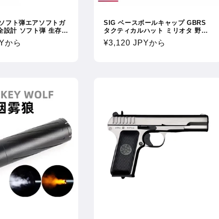
電動ソフト弾エアソフトガ
SIG ベースボールキャップ GBRS
フト弾 生存ゲ
タクティカルハット ミリオタ 野球
ションに最適
帽 野球キャップ 汎用サイズ
PY
から
通
¥3,120 JPY
から
常
価
格