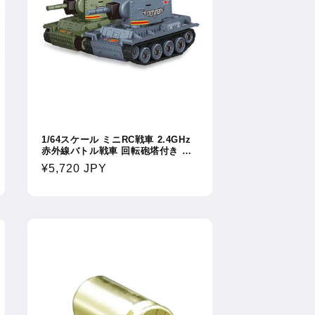
1/64スケール ミニRC戦車 2.4GHz
赤外線バトル戦車 回転砲塔付き 超
小型 リモコン戦闘坦克
通
¥5,720 JPY
常
価
格