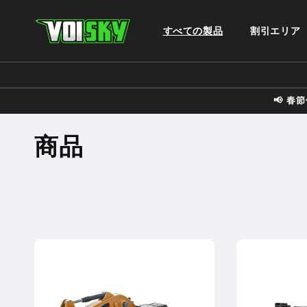
コンテ
ンツに
進む
すべての製品
割引エリア
📢 
コ
商品
レ
ク
シ
ョ
ン