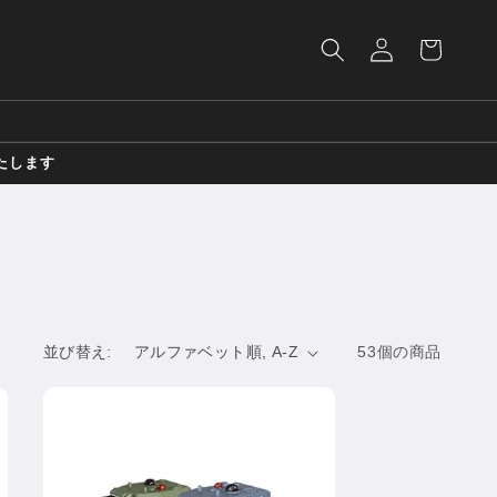
ロ
カ
グ
ー
イ
ト
ン
たします
並び替え:
53個の商品