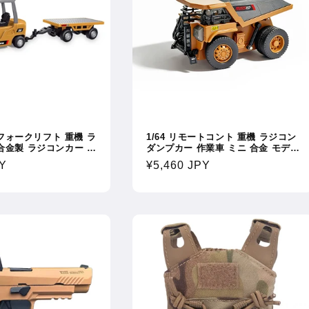
c フォークリフト 重機 ラ
1/64 リモートコント 重機 ラジコン
合金製 ラジコンカー 建
ダンプカー 作業車 ミニ 合金 モデル
両 おもちゃ 車
プロポーショナル ラジコンカー ト
PY
通
¥5,460 JPY
無線リモコン 昇降操作可能
ラック おもちゃ エンジニアリング
ショナル操作
車両 雑貨 おもちゃ 車
常
価
格