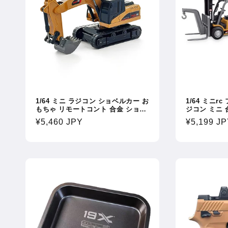
:
1/64 ミニ ラジコン ショベルカー お
1/64 ミニr
もちゃ リモートコント 合金 ショベ
ジコン ミニ 
ル 作業車 ショベル 作業車 ラジコン
設車両 工事車
通
¥5,460 JPY
通
¥5,199 J
カー 多機能 建設車両 建設工事 トラ
2.4GHz 
ック はたらく車 ミニ働く車
常
フルプロポー
常
価
価
格
格