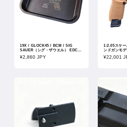
19X / GLOCK45 / BCM / SIG
1:2.05ス
SAUER（シグ・ザウエル） EDC合
ンドガンモデ
金製タクティカルトレイ 装飾用・ツ
能・セーフテ
通
¥2,860 JPY
通
¥22,001 
ール収納用トレイ / マルチ収納プレ
スプレイモデ
ート
常
常
価
価
格
格