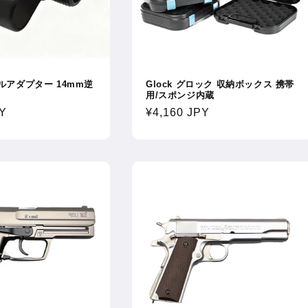
ズルアダプター 14mm逆
Glock グロック 収納ボックス 携帯
用/スポンジ内蔵
PY
通
¥4,160 JPY
常
価
格