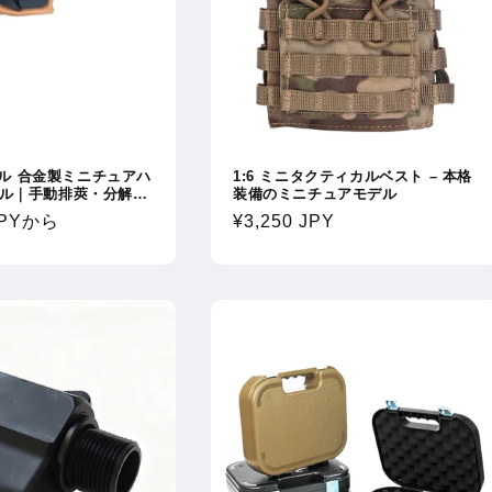
ケール 合金製ミニチュアハ
1:6 ミニタクティカルベスト – 本格
ル｜手動排莢・分解可
装備のミニチュアモデル
ィ機構搭載・精密ディ
JPY
から
通
¥3,250 JPY
ル
常
価
格