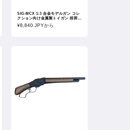
SIG-MCX 1:3 合金モデルガン コレ
クション向け金属製トイガン 排莢・
分解・折りたたみ式ストック付き 発
通
¥8,840 JPY
から
射不可
常
価
格